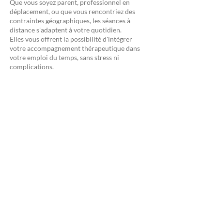
Que vous soyez parent, professionnel en
déplacement, ou que vous rencontriez des
contraintes géographiques, les séances à
distance s'adaptent à votre quotidien.
Elles vous offrent la possibilité d'intégrer
votre accompagnement thérapeutique dans
votre emploi du temps, sans stress ni
complications.
Une continuité sans rupture
Voyages professionnels, imprévus
personnels… Quelle que soit votre situation,
l’accompagnement en ligne garantit la
régularité de votre suivi, indispensable pour
le travail thérapeutique.