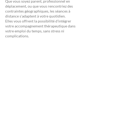
Que vous soyez parent, professionnel en
déplacement, ou que vous rencontriez des
contraintes géographiques, les séances à
distance s'adaptent à votre quotidien.
Elles vous offrent la possibilité d'intégrer
votre accompagnement thérapeutique dans
votre emploi du temps, sans stress ni
complications.
Une continuité sans rupture
Voyages professionnels, imprévus
personnels… Quelle que soit votre situation,
l’accompagnement en ligne garantit la
régularité de votre suivi, indispensable pour
le travail thérapeutique.