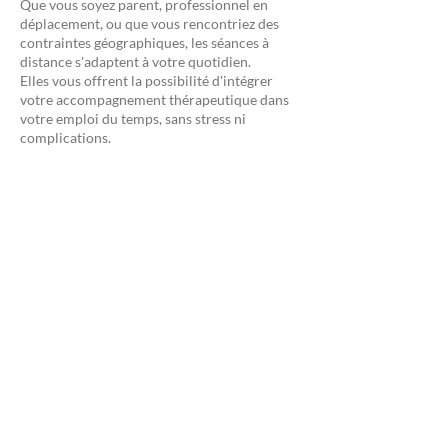
Que vous soyez parent, professionnel en
déplacement, ou que vous rencontriez des
contraintes géographiques, les séances à
distance s'adaptent à votre quotidien.
Elles vous offrent la possibilité d'intégrer
votre accompagnement thérapeutique dans
votre emploi du temps, sans stress ni
complications.
Une continuité sans rupture
Voyages professionnels, imprévus
personnels… Quelle que soit votre situation,
l’accompagnement en ligne garantit la
régularité de votre suivi, indispensable pour
le travail thérapeutique.