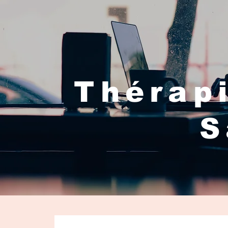
Thérapi
S