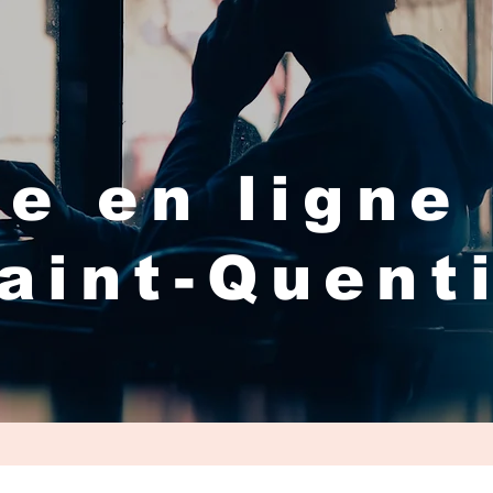
e en ligne
aint-Quent