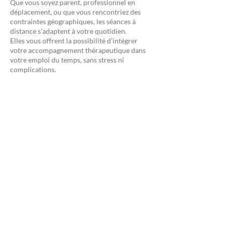
Que vous soyez parent, professionnel en
déplacement, ou que vous rencontriez des
contraintes géographiques, les séances à
distance s'adaptent à votre quotidien.
Elles vous offrent la possibilité d'intégrer
votre accompagnement thérapeutique dans
votre emploi du temps, sans stress ni
complications.
Une continuité sans rupture
Voyages professionnels, imprévus
personnels… Quelle que soit votre situation,
l’accompagnement en ligne garantit la
régularité de votre suivi, indispensable pour
le travail thérapeutique.