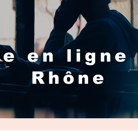
e en ligne
Rhône