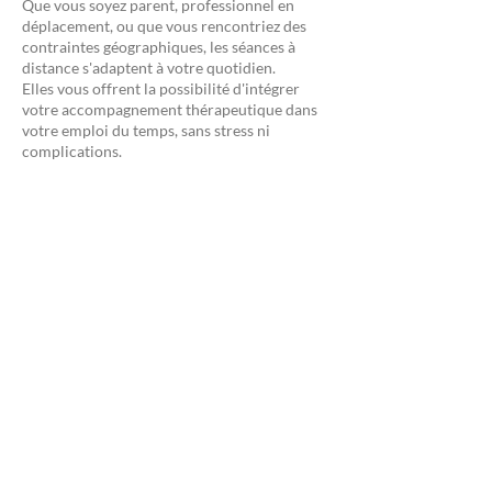
Que vous soyez parent, professionnel en
déplacement, ou que vous rencontriez des
contraintes géographiques, les séances à
distance s'adaptent à votre quotidien.
Elles vous offrent la possibilité d'intégrer
votre accompagnement thérapeutique dans
votre emploi du temps, sans stress ni
complications.
Une continuité sans rupture
Voyages professionnels, imprévus
personnels… Quelle que soit votre situation,
l’accompagnement en ligne garantit la
régularité de votre suivi, indispensable pour
le travail thérapeutique.