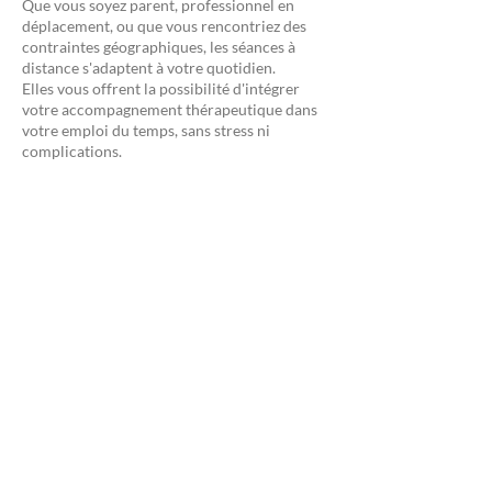
Que vous soyez parent, professionnel en
déplacement, ou que vous rencontriez des
contraintes géographiques, les séances à
distance s'adaptent à votre quotidien.
Elles vous offrent la possibilité d'intégrer
votre accompagnement thérapeutique dans
votre emploi du temps, sans stress ni
complications.
Une continuité sans rupture
Voyages professionnels, imprévus
personnels… Quelle que soit votre situation,
l’accompagnement en ligne garantit la
régularité de votre suivi, indispensable pour
le travail thérapeutique.