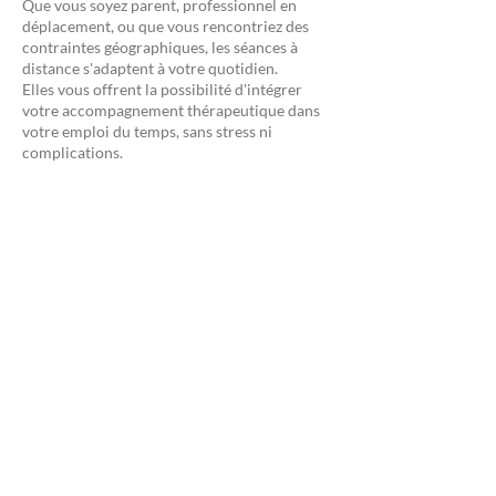
Que vous soyez parent, professionnel en
déplacement, ou que vous rencontriez des
contraintes géographiques, les séances à
distance s'adaptent à votre quotidien.
Elles vous offrent la possibilité d'intégrer
votre accompagnement thérapeutique dans
votre emploi du temps, sans stress ni
complications.
Une continuité sans rupture
Voyages professionnels, imprévus
personnels… Quelle que soit votre situation,
l’accompagnement en ligne garantit la
régularité de votre suivi, indispensable pour
le travail thérapeutique.