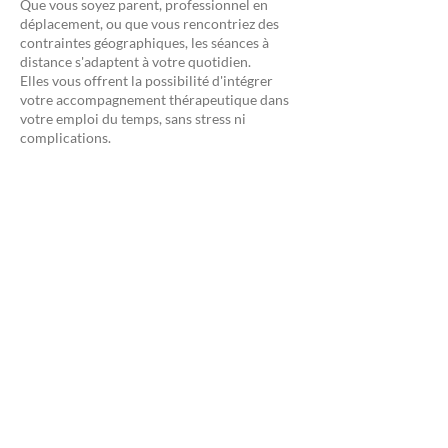
Que vous soyez parent, professionnel en
déplacement, ou que vous rencontriez des
contraintes géographiques, les séances à
distance s'adaptent à votre quotidien.
Elles vous offrent la possibilité d'intégrer
votre accompagnement thérapeutique dans
votre emploi du temps, sans stress ni
complications.
Une continuité sans rupture
Voyages professionnels, imprévus
personnels… Quelle que soit votre situation,
l’accompagnement en ligne garantit la
régularité de votre suivi, indispensable pour
le travail thérapeutique.