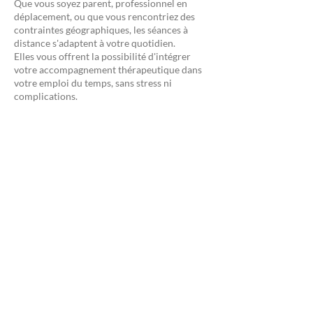
Que vous soyez parent, professionnel en
déplacement, ou que vous rencontriez des
contraintes géographiques, les séances à
distance s'adaptent à votre quotidien.
Elles vous offrent la possibilité d'intégrer
votre accompagnement thérapeutique dans
votre emploi du temps, sans stress ni
complications.
Une continuité sans rupture
Voyages professionnels, imprévus
personnels… Quelle que soit votre situation,
l’accompagnement en ligne garantit la
régularité de votre suivi, indispensable pour
le travail thérapeutique.