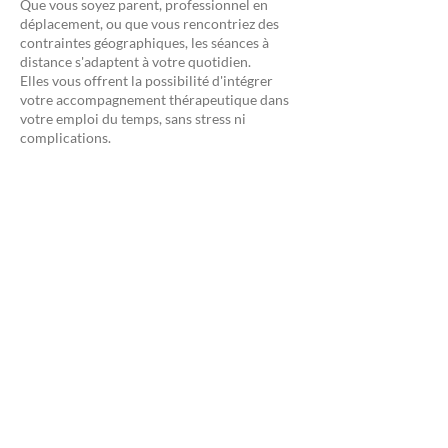
Que vous soyez parent, professionnel en
déplacement, ou que vous rencontriez des
contraintes géographiques, les séances à
distance s'adaptent à votre quotidien.
Elles vous offrent la possibilité d'intégrer
votre accompagnement thérapeutique dans
votre emploi du temps, sans stress ni
complications.
Une continuité sans rupture
Voyages professionnels, imprévus
personnels… Quelle que soit votre situation,
l’accompagnement en ligne garantit la
régularité de votre suivi, indispensable pour
le travail thérapeutique.