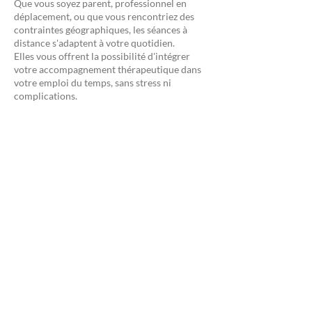
Que vous soyez parent, professionnel en
déplacement, ou que vous rencontriez des
contraintes géographiques, les séances à
distance s'adaptent à votre quotidien.
Elles vous offrent la possibilité d'intégrer
votre accompagnement thérapeutique dans
votre emploi du temps, sans stress ni
complications.
Une continuité sans rupture
Voyages professionnels, imprévus
personnels… Quelle que soit votre situation,
l’accompagnement en ligne garantit la
régularité de votre suivi, indispensable pour
le travail thérapeutique.