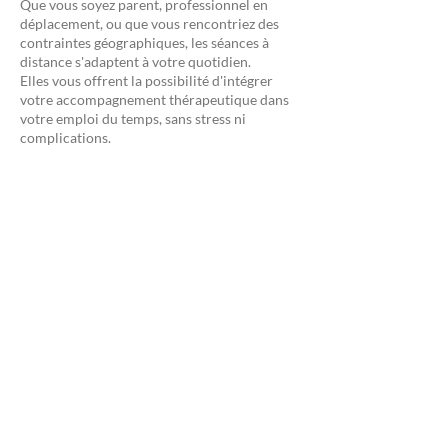
Que vous soyez parent, professionnel en
déplacement, ou que vous rencontriez des
contraintes géographiques, les séances à
distance s'adaptent à votre quotidien.
Elles vous offrent la possibilité d'intégrer
votre accompagnement thérapeutique dans
votre emploi du temps, sans stress ni
complications.
Une continuité sans rupture
Voyages professionnels, imprévus
personnels… Quelle que soit votre situation,
l’accompagnement en ligne garantit la
régularité de votre suivi, indispensable pour
le travail thérapeutique.