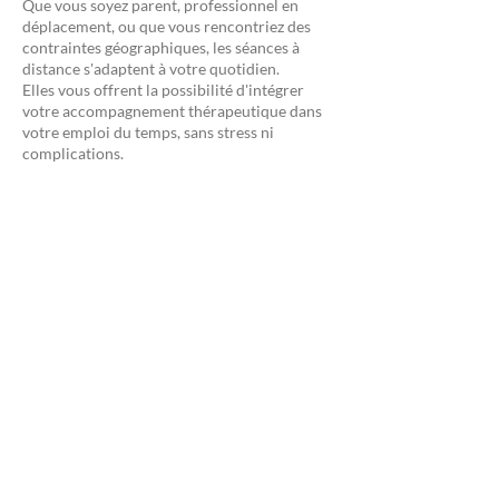
Que vous soyez parent, professionnel en
déplacement, ou que vous rencontriez des
contraintes géographiques, les séances à
distance s'adaptent à votre quotidien.
Elles vous offrent la possibilité d'intégrer
votre accompagnement thérapeutique dans
votre emploi du temps, sans stress ni
complications.
Une continuité sans rupture
Voyages professionnels, imprévus
personnels… Quelle que soit votre situation,
l’accompagnement en ligne garantit la
régularité de votre suivi, indispensable pour
le travail thérapeutique.