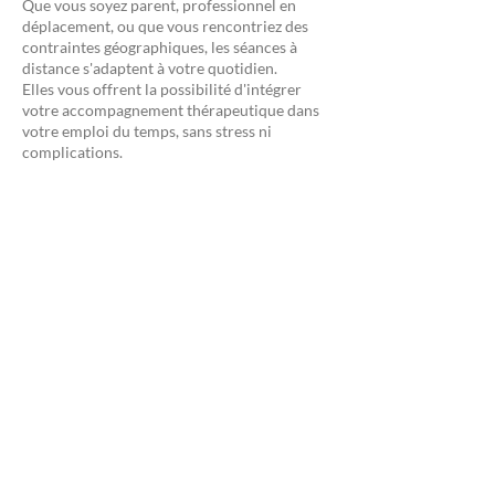
Que vous soyez parent, professionnel en
déplacement, ou que vous rencontriez des
contraintes géographiques, les séances à
distance s'adaptent à votre quotidien.
Elles vous offrent la possibilité d'intégrer
votre accompagnement thérapeutique dans
votre emploi du temps, sans stress ni
complications.
Une continuité sans rupture
Voyages professionnels, imprévus
personnels… Quelle que soit votre situation,
l’accompagnement en ligne garantit la
régularité de votre suivi, indispensable pour
le travail thérapeutique.