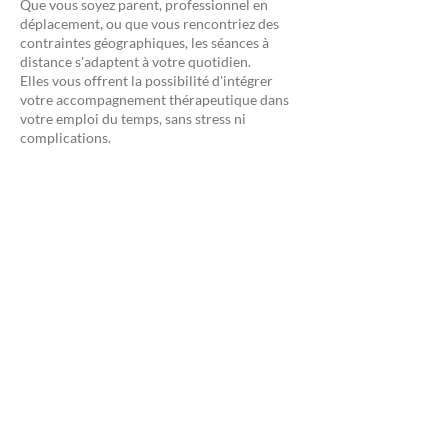
Que vous soyez parent, professionnel en
déplacement, ou que vous rencontriez des
contraintes géographiques, les séances à
distance s'adaptent à votre quotidien.
Elles vous offrent la possibilité d'intégrer
votre accompagnement thérapeutique dans
votre emploi du temps, sans stress ni
complications.
Une continuité sans rupture
Voyages professionnels, imprévus
personnels… Quelle que soit votre situation,
l’accompagnement en ligne garantit la
régularité de votre suivi, indispensable pour
le travail thérapeutique.