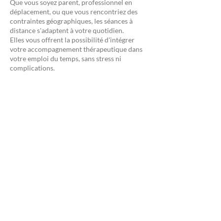
Que vous soyez parent, professionnel en
déplacement, ou que vous rencontriez des
contraintes géographiques, les séances à
distance s'adaptent à votre quotidien.
Elles vous offrent la possibilité d'intégrer
votre accompagnement thérapeutique dans
votre emploi du temps, sans stress ni
complications.
Une continuité sans rupture
Voyages professionnels, imprévus
personnels… Quelle que soit votre situation,
l’accompagnement en ligne garantit la
régularité de votre suivi, indispensable pour
le travail thérapeutique.