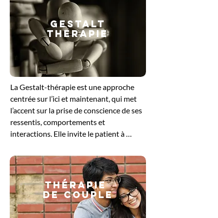
GESTALT
THERAPIE
​La Gestalt-thérapie est une approche 
centrée sur l’ici et maintenant, qui met 
l’accent sur la prise de conscience de ses 
ressentis, comportements et 
interactions. Elle invite le patient à 
explorer ce qu’il vit dans le moment 
présent, en intégrant le corps, les 
émotions et la pensée. En travaillant sur 
les blocages ou les tensions non 
Thérapie
résolues, cette méthode favorise un 
de couple
ajustement plus harmonieux à soi et aux 
autres. Elle offre un cadre bienveillant 