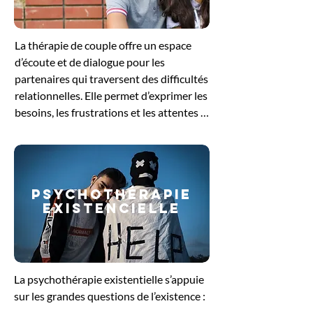
pour se reconnecter à ses besoins 
profonds et retrouver un équilibre 
La thérapie de couple offre un espace 
intérieur.
d’écoute et de dialogue pour les 
partenaires qui traversent des difficultés 
relationnelles. Elle permet d’exprimer les 
besoins, les frustrations et les attentes 
de chacun, tout en favorisant une 
meilleure compréhension mutuelle. 
Guidés par le thérapeute, les échanges 
aident à dénouer les conflits, à restaurer 
PSYCHOThérapie
la communication et à renforcer le lien 
EXISTENCIELLE
affectif. Cette démarche soutient le 
couple dans sa volonté de retrouver un 
équilibre et de construire une relation 
plus sereine et épanouissante.
La psychothérapie existentielle s’appuie 
sur les grandes questions de l’existence : 
le sens de la vie, la liberté, la solitude ou 