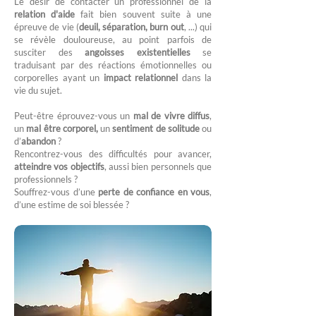
Le désir de contacter un professionnel de la
relation d'aide
fait bien souvent suite à une
épreuve de vie (
deuil, séparation, burn out
, ...) qui
se révèle douloureuse, au point parfois de
susciter des
angoisses existentielles
se
traduisant par des réactions émotionnelles ou
corporelles ayant un
impact relationnel
dans la
vie du sujet.
Peut-être éprouvez-vous un
mal de vivre diffus
,
un
mal être corporel,
un
sentiment de solitude
ou
d’
abandon
?
Rencontrez-vous des difficultés pour avancer,
atteindre vos objectifs
, aussi bien personnels que
professionnels ?
Souffrez-vous d’une
perte de confiance en vous
,
d’une estime de soi blessée ?​​