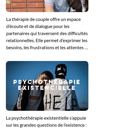
pour se reconnecter à ses besoins 
profonds et retrouver un équilibre 
La thérapie de couple offre un espace 
intérieur.
d’écoute et de dialogue pour les 
partenaires qui traversent des difficultés 
relationnelles. Elle permet d’exprimer les 
besoins, les frustrations et les attentes 
de chacun, tout en favorisant une 
meilleure compréhension mutuelle. 
Guidés par le thérapeute, les échanges 
aident à dénouer les conflits, à restaurer 
PSYCHOThérapie
la communication et à renforcer le lien 
EXISTENCIELLE
affectif. Cette démarche soutient le 
couple dans sa volonté de retrouver un 
équilibre et de construire une relation 
plus sereine et épanouissante.
La psychothérapie existentielle s’appuie 
sur les grandes questions de l’existence : 
le sens de la vie, la liberté, la solitude ou 