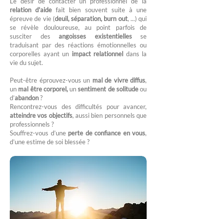
Le désir de contacter un professionnel de la
relation d'aide
fait bien souvent suite à une
épreuve de vie (
deuil, séparation, burn out
, ...) qui
se révèle douloureuse, au point parfois de
susciter des
angoisses existentielles
se
traduisant par des réactions émotionnelles ou
corporelles ayant un
impact relationnel
dans la
vie du sujet.
Peut-être éprouvez-vous un
mal de vivre diffus
,
un
mal être corporel,
un
sentiment de solitude
ou
d’
abandon
?
Rencontrez-vous des difficultés pour avancer,
atteindre vos objectifs
, aussi bien personnels que
professionnels ?
Souffrez-vous d’une
perte de confiance en vous
,
d’une estime de soi blessée ?​​