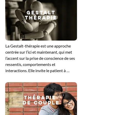
GESTALT
THERAPIE
​La Gestalt-thérapie est une approche 
centrée sur l’ici et maintenant, qui met 
l’accent sur la prise de conscience de ses 
ressentis, comportements et 
interactions. Elle invite le patient à 
explorer ce qu’il vit dans le moment 
présent, en intégrant le corps, les 
émotions et la pensée. En travaillant sur 
les blocages ou les tensions non 
Thérapie
résolues, cette méthode favorise un 
de couple
ajustement plus harmonieux à soi et aux 
autres. Elle offre un cadre bienveillant 