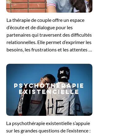
pour se reconnecter à ses besoins 
profonds et retrouver un équilibre 
La thérapie de couple offre un espace 
intérieur.
d’écoute et de dialogue pour les 
partenaires qui traversent des difficultés 
relationnelles. Elle permet d’exprimer les 
besoins, les frustrations et les attentes 
de chacun, tout en favorisant une 
meilleure compréhension mutuelle. 
Guidés par le thérapeute, les échanges 
aident à dénouer les conflits, à restaurer 
PSYCHOThérapie
la communication et à renforcer le lien 
EXISTENCIELLE
affectif. Cette démarche soutient le 
couple dans sa volonté de retrouver un 
équilibre et de construire une relation 
plus sereine et épanouissante.
La psychothérapie existentielle s’appuie 
sur les grandes questions de l’existence : 
le sens de la vie, la liberté, la solitude ou 