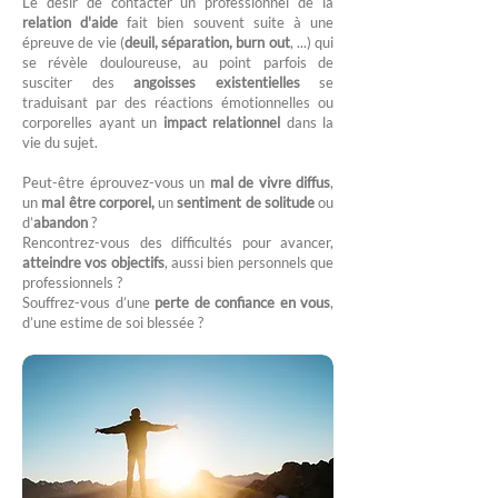
Le désir de contacter un professionnel de la
relation d'aide
fait bien souvent suite à une
épreuve de vie (
deuil, séparation, burn out
, ...) qui
se révèle douloureuse, au point parfois de
susciter des
angoisses existentielles
se
traduisant par des réactions émotionnelles ou
corporelles ayant un
impact relationnel
dans la
vie du sujet.
Peut-être éprouvez-vous un
mal de vivre diffus
,
un
mal être corporel,
un
sentiment de solitude
ou
d’
abandon
?
Rencontrez-vous des difficultés pour avancer,
atteindre vos objectifs
, aussi bien personnels que
professionnels ?
Souffrez-vous d’une
perte de confiance en vous
,
d’une estime de soi blessée ?​​