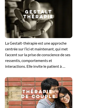
GESTALT
THERAPIE
​La Gestalt-thérapie est une approche 
centrée sur l’ici et maintenant, qui met 
l’accent sur la prise de conscience de ses 
ressentis, comportements et 
interactions. Elle invite le patient à 
explorer ce qu’il vit dans le moment 
présent, en intégrant le corps, les 
émotions et la pensée. En travaillant sur 
les blocages ou les tensions non 
Thérapie
résolues, cette méthode favorise un 
de couple
ajustement plus harmonieux à soi et aux 
autres. Elle offre un cadre bienveillant 