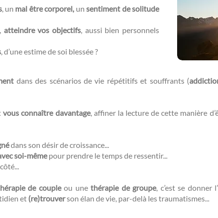
s
, un
mal être corporel,
un
sentiment de solitude
r,
atteindre vos objectifs
, aussi bien personnels
s
, d’une estime de soi blessée ?​​
ment
dans des scénarios de vie répétitifs et souffrants (
addictio
t
vous connaître davantage
, affiner la lecture de cette manière d
gné
dans son désir de croissance...
avec soi-même
pour prendre le temps de ressentir...
côté...
thérapie de couple
ou une
thérapie de groupe
, c’est se donner l’
tidien et
(re)trouver
son élan de vie, par-delà les traumatismes...