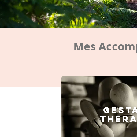
Mes Accomp
GEST
THERA