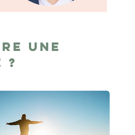
re une
e ?