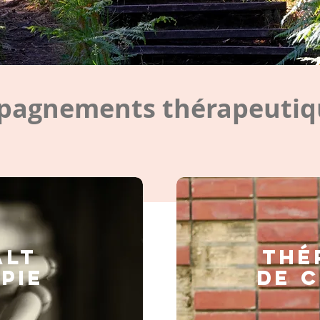
agnements thérapeutiqu
ALT
Thé
PIE
de 