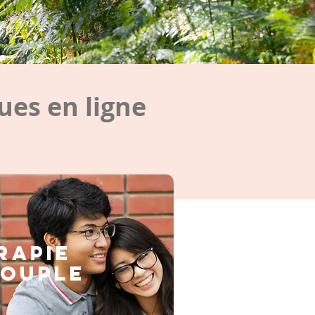
es en ligne
rapie
couple