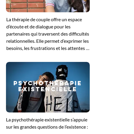
pour se reconnecter à ses besoins 
profonds et retrouver un équilibre 
La thérapie de couple offre un espace 
intérieur.
d’écoute et de dialogue pour les 
partenaires qui traversent des difficultés 
relationnelles. Elle permet d’exprimer les 
besoins, les frustrations et les attentes 
de chacun, tout en favorisant une 
meilleure compréhension mutuelle. 
Guidés par le thérapeute, les échanges 
aident à dénouer les conflits, à restaurer 
PSYCHOThérapie
la communication et à renforcer le lien 
EXISTENCIELLE
affectif. Cette démarche soutient le 
couple dans sa volonté de retrouver un 
équilibre et de construire une relation 
plus sereine et épanouissante.
La psychothérapie existentielle s’appuie 
sur les grandes questions de l’existence : 
le sens de la vie, la liberté, la solitude ou 