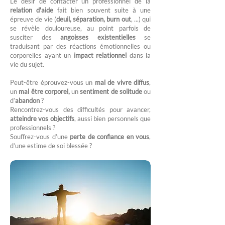
Le désir de contacter un professionnel de la
relation d'aide
fait bien souvent suite à une
épreuve de vie (
deuil, séparation, burn out
, ...) qui
se révèle douloureuse, au point parfois de
susciter des
angoisses existentielles
se
traduisant par des réactions émotionnelles ou
corporelles ayant un
impact relationnel
dans la
vie du sujet.
Peut-être éprouvez-vous un
mal de vivre diffus
,
un
mal être corporel,
un
sentiment de solitude
ou
d’
abandon
?
Rencontrez-vous des difficultés pour avancer,
atteindre vos objectifs
, aussi bien personnels que
professionnels ?
Souffrez-vous d’une
perte de confiance en vous
,
d’une estime de soi blessée ?​​