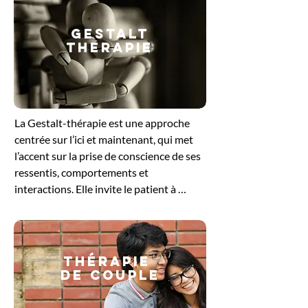
GESTALT
THERAPIE
​La Gestalt-thérapie est une approche 
centrée sur l’ici et maintenant, qui met 
l’accent sur la prise de conscience de ses 
ressentis, comportements et 
interactions. Elle invite le patient à 
explorer ce qu’il vit dans le moment 
présent, en intégrant le corps, les 
émotions et la pensée. En travaillant sur 
les blocages ou les tensions non 
Thérapie
résolues, cette méthode favorise un 
de couple
ajustement plus harmonieux à soi et aux 
autres. Elle offre un cadre bienveillant 