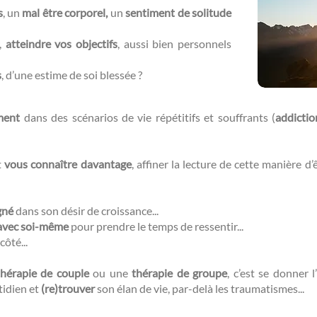
s
, un
mal être corporel,
un
sentiment de solitude
r,
atteindre vos objectifs
, aussi bien personnels
s
, d’une estime de soi blessée ?​​
ment
dans des scénarios de vie répétitifs et souffrants (
addictio
t
vous connaître davantage
, affiner la lecture de cette manière d
gné
dans son désir de croissance...
avec soi-même
pour prendre le temps de ressentir...
côté...
thérapie de couple
ou une
thérapie de groupe
, c’est se donner l’
tidien et
(re)trouver
son élan de vie, par-delà les traumatismes...