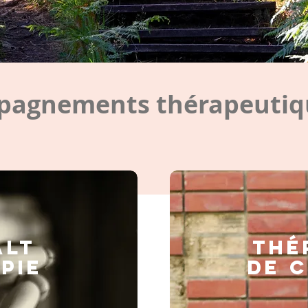
agnements thérapeutiqu
ALT
Thé
PIE
de 