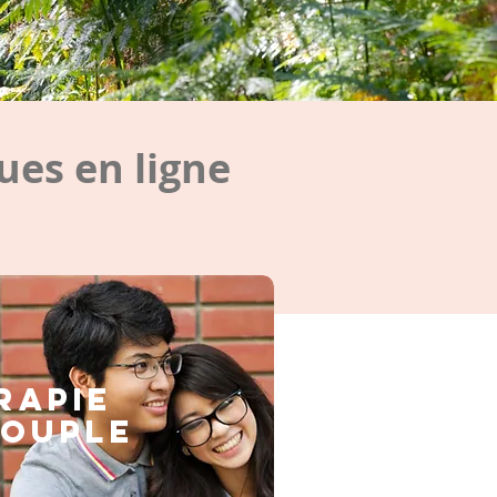
es en ligne
rapie
couple