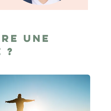
re une
e ?