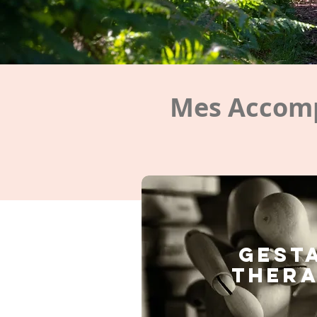
Mes Accomp
GEST
THERA