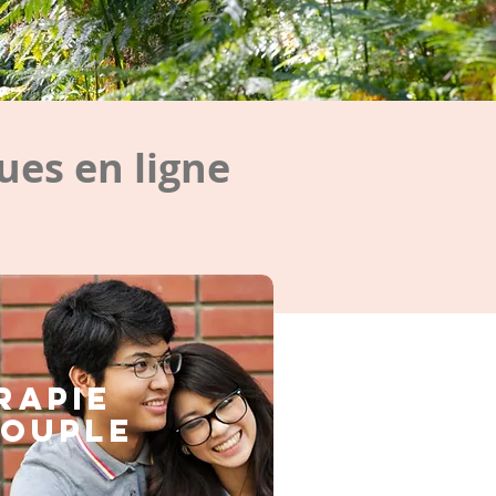
es en ligne
rapie
couple