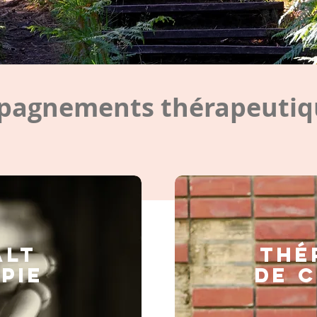
agnements thérapeutiqu
ALT
Thé
PIE
de 