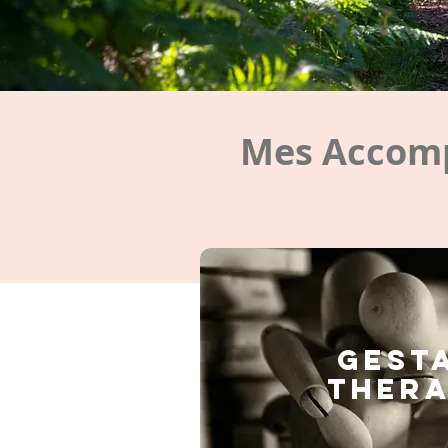
Mes Accomp
GEST
THERA