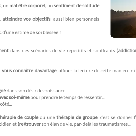
s
, un
mal être corporel,
un
sentiment de solitude
r,
atteindre vos objectifs
, aussi bien personnels
s
, d’une estime de soi blessée ?​​
ment
dans des scénarios de vie répétitifs et souffrants (
addictio
t
vous connaître davantage
, affiner la lecture de cette manière d
gné
dans son désir de croissance...
avec soi-même
pour prendre le temps de ressentir...
côté...
thérapie de couple
ou une
thérapie de groupe
, c’est se donner l’
tidien et
(re)trouver
son élan de vie, par-delà les traumatismes...