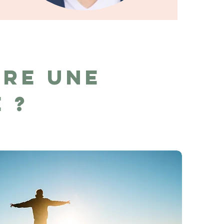
re une
e ?