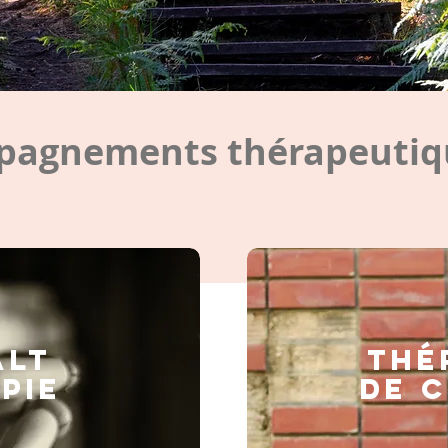
agnements thérapeutiqu
ALT
Thé
PIE
de 