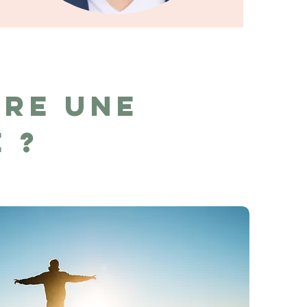
re une
e ?