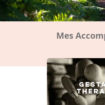
Mes Accomp
GEST
THERA