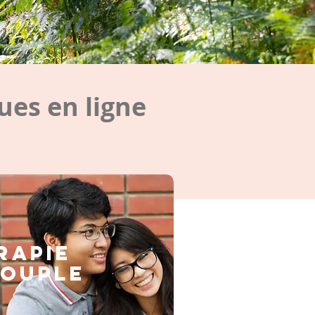
es en ligne
rapie
couple