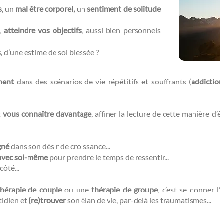
s
, un
mal être corporel,
un
sentiment de solitude
r,
atteindre vos objectifs
, aussi bien personnels
s
, d’une estime de soi blessée ?​​
ment
dans des scénarios de vie répétitifs et souffrants (
addictio
t
vous connaître davantage
, affiner la lecture de cette manière d
gné
dans son désir de croissance...
avec soi-même
pour prendre le temps de ressentir...
côté...
thérapie de couple
ou une
thérapie de groupe
, c’est se donner l’
tidien et
(re)trouver
son élan de vie, par-delà les traumatismes...