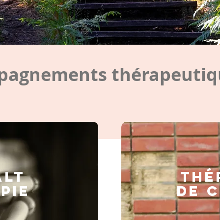
agnements thérapeutiqu
ALT
Thé
PIE
de 