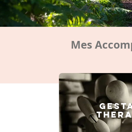
Mes Accomp
GEST
THERA