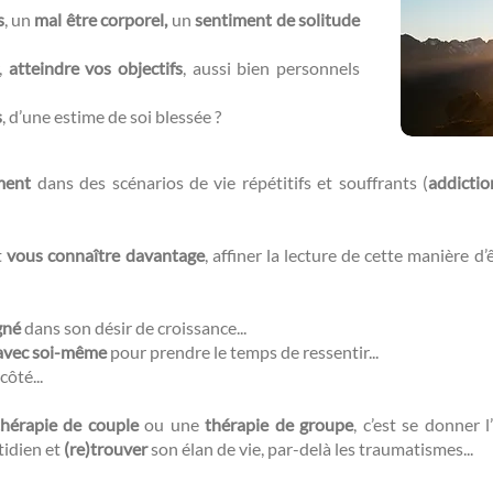
s
, un
mal être corporel,
un
sentiment de solitude
r,
atteindre vos objectifs
, aussi bien personnels
s
, d’une estime de soi blessée ?​​
ment
dans des scénarios de vie répétitifs et souffrants (
addictio
t
vous connaître davantage
, affiner la lecture de cette manière d
gné
dans son désir de croissance...
avec soi-même
pour prendre le temps de ressentir...
côté...
thérapie de couple
ou une
thérapie de groupe
, c’est se donner l’
tidien et
(re)trouver
son élan de vie, par-delà les traumatismes...