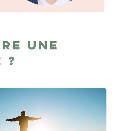
re une
e ?