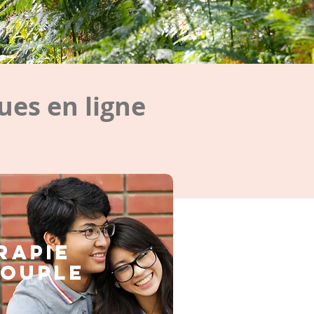
es en ligne
rapie
couple