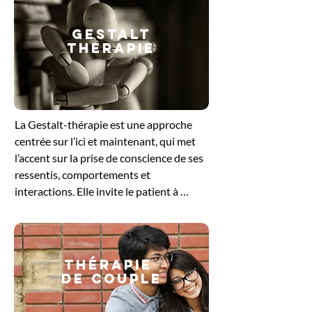
GESTALT
THERAPIE
​La Gestalt-thérapie est une approche 
centrée sur l’ici et maintenant, qui met 
l’accent sur la prise de conscience de ses 
ressentis, comportements et 
interactions. Elle invite le patient à 
explorer ce qu’il vit dans le moment 
présent, en intégrant le corps, les 
émotions et la pensée. En travaillant sur 
les blocages ou les tensions non 
Thérapie
résolues, cette méthode favorise un 
de couple
ajustement plus harmonieux à soi et aux 
autres. Elle offre un cadre bienveillant 