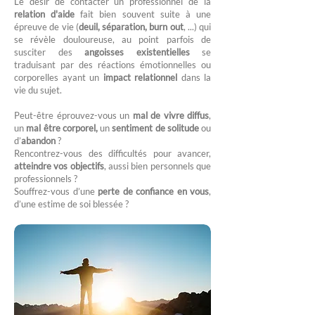
Le désir de contacter un professionnel de la
relation d'aide
fait bien souvent suite à une
épreuve de vie (
deuil, séparation, burn out
, ...) qui
se révèle douloureuse, au point parfois de
susciter des
angoisses existentielles
se
traduisant par des réactions émotionnelles ou
corporelles ayant un
impact relationnel
dans la
vie du sujet.
Peut-être éprouvez-vous un
mal de vivre diffus
,
un
mal être corporel,
un
sentiment de solitude
ou
d’
abandon
?
Rencontrez-vous des difficultés pour avancer,
atteindre vos objectifs
, aussi bien personnels que
professionnels ?
Souffrez-vous d’une
perte de confiance en vous
,
d’une estime de soi blessée ?​​