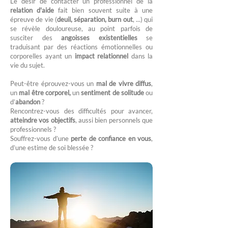
Le désir de contacter un professionnel de la
relation d'aide
fait bien souvent suite à une
épreuve de vie (
deuil, séparation, burn out
, ...) qui
se révèle douloureuse, au point parfois de
susciter des
angoisses existentielles
se
traduisant par des réactions émotionnelles ou
corporelles ayant un
impact relationnel
dans la
vie du sujet.
Peut-être éprouvez-vous un
mal de vivre diffus
,
un
mal être corporel,
un
sentiment de solitude
ou
d’
abandon
?
Rencontrez-vous des difficultés pour avancer,
atteindre vos objectifs
, aussi bien personnels que
professionnels ?
Souffrez-vous d’une
perte de confiance en vous
,
d’une estime de soi blessée ?​​