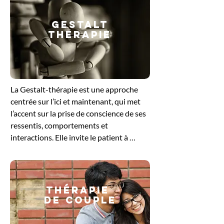
GESTALT
THERAPIE
​La Gestalt-thérapie est une approche 
centrée sur l’ici et maintenant, qui met 
l’accent sur la prise de conscience de ses 
ressentis, comportements et 
interactions. Elle invite le patient à 
explorer ce qu’il vit dans le moment 
présent, en intégrant le corps, les 
émotions et la pensée. En travaillant sur 
les blocages ou les tensions non 
Thérapie
résolues, cette méthode favorise un 
de couple
ajustement plus harmonieux à soi et aux 
autres. Elle offre un cadre bienveillant 