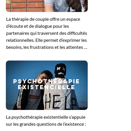
pour se reconnecter à ses besoins 
profonds et retrouver un équilibre 
La thérapie de couple offre un espace 
intérieur.
d’écoute et de dialogue pour les 
partenaires qui traversent des difficultés 
relationnelles. Elle permet d’exprimer les 
besoins, les frustrations et les attentes 
de chacun, tout en favorisant une 
meilleure compréhension mutuelle. 
Guidés par le thérapeute, les échanges 
aident à dénouer les conflits, à restaurer 
PSYCHOThérapie
la communication et à renforcer le lien 
EXISTENCIELLE
affectif. Cette démarche soutient le 
couple dans sa volonté de retrouver un 
équilibre et de construire une relation 
plus sereine et épanouissante.
La psychothérapie existentielle s’appuie 
sur les grandes questions de l’existence : 
le sens de la vie, la liberté, la solitude ou 