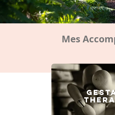
Mes Accomp
GEST
THERA