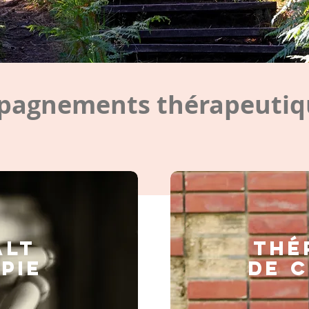
agnements thérapeutiqu
ALT
Thé
PIE
de 