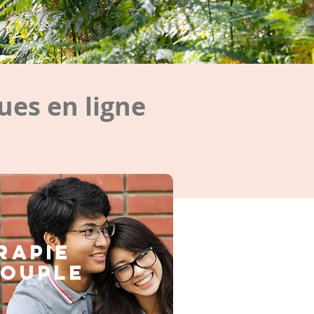
es en ligne
rapie
couple