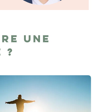
re une
e ?