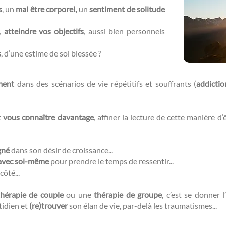
s
, un
mal être corporel,
un
sentiment de solitude
r,
atteindre vos objectifs
, aussi bien personnels
s
, d’une estime de soi blessée ?​​
ment
dans des scénarios de vie répétitifs et souffrants (
addictio
t
vous connaître davantage
, affiner la lecture de cette manière d
gné
dans son désir de croissance...
avec soi-même
pour prendre le temps de ressentir...
côté...
thérapie de couple
ou une
thérapie de groupe
, c’est se donner l’
tidien et
(re)trouver
son élan de vie, par-delà les traumatismes...