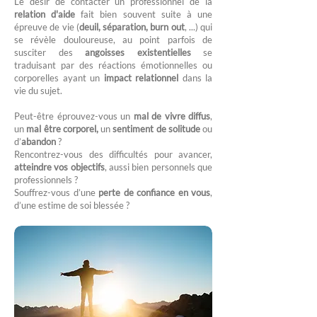
Le désir de contacter un professionnel de la
relation d'aide
fait bien souvent suite à une
épreuve de vie (
deuil, séparation, burn out
, ...) qui
se révèle douloureuse, au point parfois de
susciter des
angoisses existentielles
se
traduisant par des réactions émotionnelles ou
corporelles ayant un
impact relationnel
dans la
vie du sujet.
Peut-être éprouvez-vous un
mal de vivre diffus
,
un
mal être corporel,
un
sentiment de solitude
ou
d’
abandon
?
Rencontrez-vous des difficultés pour avancer,
atteindre vos objectifs
, aussi bien personnels que
professionnels ?
Souffrez-vous d’une
perte de confiance en vous
,
d’une estime de soi blessée ?​​