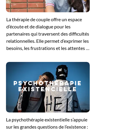
pour se reconnecter à ses besoins 
profonds et retrouver un équilibre 
La thérapie de couple offre un espace 
intérieur.
d’écoute et de dialogue pour les 
partenaires qui traversent des difficultés 
relationnelles. Elle permet d’exprimer les 
besoins, les frustrations et les attentes 
de chacun, tout en favorisant une 
meilleure compréhension mutuelle. 
Guidés par le thérapeute, les échanges 
aident à dénouer les conflits, à restaurer 
PSYCHOThérapie
la communication et à renforcer le lien 
EXISTENCIELLE
affectif. Cette démarche soutient le 
couple dans sa volonté de retrouver un 
équilibre et de construire une relation 
plus sereine et épanouissante.
La psychothérapie existentielle s’appuie 
sur les grandes questions de l’existence : 
le sens de la vie, la liberté, la solitude ou 