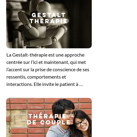
GESTALT
THERAPIE
​La Gestalt-thérapie est une approche 
centrée sur l’ici et maintenant, qui met 
l’accent sur la prise de conscience de ses 
ressentis, comportements et 
interactions. Elle invite le patient à 
explorer ce qu’il vit dans le moment 
présent, en intégrant le corps, les 
émotions et la pensée. En travaillant sur 
les blocages ou les tensions non 
Thérapie
résolues, cette méthode favorise un 
de couple
ajustement plus harmonieux à soi et aux 
autres. Elle offre un cadre bienveillant 