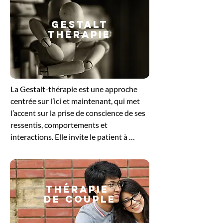
GESTALT
THERAPIE
​La Gestalt-thérapie est une approche 
centrée sur l’ici et maintenant, qui met 
l’accent sur la prise de conscience de ses 
ressentis, comportements et 
interactions. Elle invite le patient à 
explorer ce qu’il vit dans le moment 
présent, en intégrant le corps, les 
émotions et la pensée. En travaillant sur 
les blocages ou les tensions non 
Thérapie
résolues, cette méthode favorise un 
de couple
ajustement plus harmonieux à soi et aux 
autres. Elle offre un cadre bienveillant 