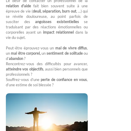
Le désir de contacter un professionnel de la
relation d'aide
fait bien souvent suite à une
épreuve de vie (
deuil, séparation, burn out
, ...) qui
se révèle douloureuse, au point parfois de
susciter des
angoisses existentielles
se
traduisant par des réactions émotionnelles ou
corporelles ayant un
impact relationnel
dans la
vie du sujet.
Peut-être éprouvez-vous un
mal de vivre diffus
,
un
mal être corporel,
un
sentiment de solitude
ou
d’
abandon
?
Rencontrez-vous des difficultés pour avancer,
atteindre vos objectifs
, aussi bien personnels que
professionnels ?
Souffrez-vous d’une
perte de confiance en vous
,
d’une estime de soi blessée ?​​