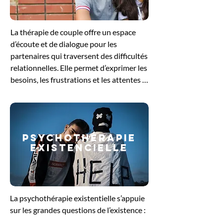
pour se reconnecter à ses besoins 
profonds et retrouver un équilibre 
La thérapie de couple offre un espace 
intérieur.
d’écoute et de dialogue pour les 
partenaires qui traversent des difficultés 
relationnelles. Elle permet d’exprimer les 
besoins, les frustrations et les attentes 
de chacun, tout en favorisant une 
meilleure compréhension mutuelle. 
Guidés par le thérapeute, les échanges 
aident à dénouer les conflits, à restaurer 
PSYCHOThérapie
la communication et à renforcer le lien 
EXISTENCIELLE
affectif. Cette démarche soutient le 
couple dans sa volonté de retrouver un 
équilibre et de construire une relation 
plus sereine et épanouissante.
La psychothérapie existentielle s’appuie 
sur les grandes questions de l’existence : 
le sens de la vie, la liberté, la solitude ou 