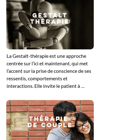
GESTALT
THERAPIE
​La Gestalt-thérapie est une approche 
centrée sur l’ici et maintenant, qui met 
l’accent sur la prise de conscience de ses 
ressentis, comportements et 
interactions. Elle invite le patient à 
explorer ce qu’il vit dans le moment 
présent, en intégrant le corps, les 
émotions et la pensée. En travaillant sur 
les blocages ou les tensions non 
Thérapie
résolues, cette méthode favorise un 
de couple
ajustement plus harmonieux à soi et aux 
autres. Elle offre un cadre bienveillant 