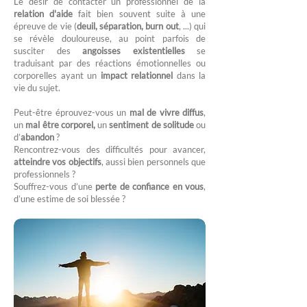
Le désir de contacter un professionnel de la
relation d'aide
fait bien souvent suite à une
épreuve de vie (
deuil, séparation, burn out
, ...) qui
se révèle douloureuse, au point parfois de
susciter des
angoisses existentielles
se
traduisant par des réactions émotionnelles ou
corporelles ayant un
impact relationnel
dans la
vie du sujet.
Peut-être éprouvez-vous un
mal de vivre diffus
,
un
mal être corporel,
un
sentiment de solitude
ou
d’
abandon
?
Rencontrez-vous des difficultés pour avancer,
atteindre vos objectifs
, aussi bien personnels que
professionnels ?
Souffrez-vous d’une
perte de confiance en vous
,
d’une estime de soi blessée ?​​