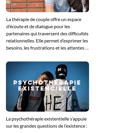
pour se reconnecter à ses besoins 
profonds et retrouver un équilibre 
La thérapie de couple offre un espace 
intérieur.
d’écoute et de dialogue pour les 
partenaires qui traversent des difficultés 
relationnelles. Elle permet d’exprimer les 
besoins, les frustrations et les attentes 
de chacun, tout en favorisant une 
meilleure compréhension mutuelle. 
Guidés par le thérapeute, les échanges 
aident à dénouer les conflits, à restaurer 
PSYCHOThérapie
la communication et à renforcer le lien 
EXISTENCIELLE
affectif. Cette démarche soutient le 
couple dans sa volonté de retrouver un 
équilibre et de construire une relation 
plus sereine et épanouissante.
La psychothérapie existentielle s’appuie 
sur les grandes questions de l’existence : 
le sens de la vie, la liberté, la solitude ou 