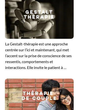
GESTALT
THERAPIE
​La Gestalt-thérapie est une approche 
centrée sur l’ici et maintenant, qui met 
l’accent sur la prise de conscience de ses 
ressentis, comportements et 
interactions. Elle invite le patient à 
explorer ce qu’il vit dans le moment 
présent, en intégrant le corps, les 
émotions et la pensée. En travaillant sur 
les blocages ou les tensions non 
Thérapie
résolues, cette méthode favorise un 
de couple
ajustement plus harmonieux à soi et aux 
autres. Elle offre un cadre bienveillant 