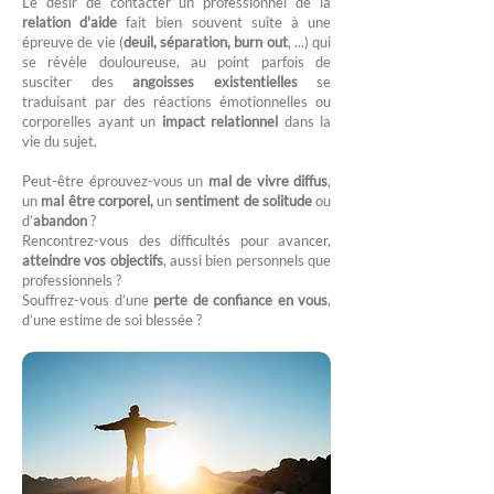
Le désir de contacter un professionnel de la
relation d'aide
fait bien souvent suite à une
épreuve de vie (
deuil, séparation, burn out
, ...) qui
se révèle douloureuse, au point parfois de
susciter des
angoisses existentielles
se
traduisant par des réactions émotionnelles ou
corporelles ayant un
impact relationnel
dans la
vie du sujet.
Peut-être éprouvez-vous un
mal de vivre diffus
,
un
mal être corporel,
un
sentiment de solitude
ou
d’
abandon
?
Rencontrez-vous des difficultés pour avancer,
atteindre vos objectifs
, aussi bien personnels que
professionnels ?
Souffrez-vous d’une
perte de confiance en vous
,
d’une estime de soi blessée ?​​