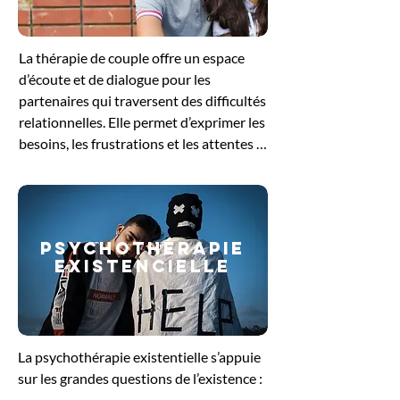
pour se reconnecter à ses besoins 
profonds et retrouver un équilibre 
La thérapie de couple offre un espace 
intérieur.
d’écoute et de dialogue pour les 
partenaires qui traversent des difficultés 
relationnelles. Elle permet d’exprimer les 
besoins, les frustrations et les attentes 
de chacun, tout en favorisant une 
meilleure compréhension mutuelle. 
Guidés par le thérapeute, les échanges 
aident à dénouer les conflits, à restaurer 
PSYCHOThérapie
la communication et à renforcer le lien 
EXISTENCIELLE
affectif. Cette démarche soutient le 
couple dans sa volonté de retrouver un 
équilibre et de construire une relation 
plus sereine et épanouissante.
La psychothérapie existentielle s’appuie 
sur les grandes questions de l’existence : 
le sens de la vie, la liberté, la solitude ou 