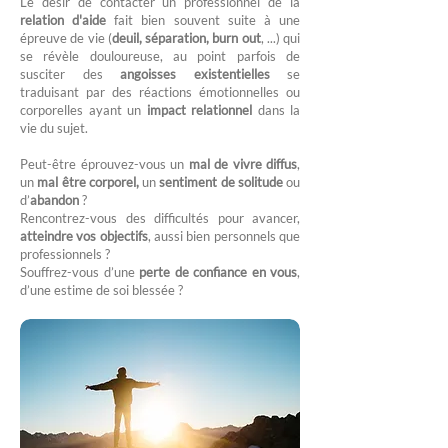
Le désir de contacter un professionnel de la
relation d'aide
fait bien souvent suite à une
épreuve de vie (
deuil, séparation, burn out
, ...) qui
se révèle douloureuse, au point parfois de
susciter des
angoisses existentielles
se
traduisant par des réactions émotionnelles ou
corporelles ayant un
impact relationnel
dans la
vie du sujet.
Peut-être éprouvez-vous un
mal de vivre diffus
,
un
mal être corporel,
un
sentiment de solitude
ou
d’
abandon
?
Rencontrez-vous des difficultés pour avancer,
atteindre vos objectifs
, aussi bien personnels que
professionnels ?
Souffrez-vous d’une
perte de confiance en vous
,
d’une estime de soi blessée ?​​