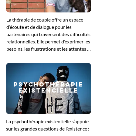
pour se reconnecter à ses besoins 
profonds et retrouver un équilibre 
La thérapie de couple offre un espace 
intérieur.
d’écoute et de dialogue pour les 
partenaires qui traversent des difficultés 
relationnelles. Elle permet d’exprimer les 
besoins, les frustrations et les attentes 
de chacun, tout en favorisant une 
meilleure compréhension mutuelle. 
Guidés par le thérapeute, les échanges 
aident à dénouer les conflits, à restaurer 
PSYCHOThérapie
la communication et à renforcer le lien 
EXISTENCIELLE
affectif. Cette démarche soutient le 
couple dans sa volonté de retrouver un 
équilibre et de construire une relation 
plus sereine et épanouissante.
La psychothérapie existentielle s’appuie 
sur les grandes questions de l’existence : 
le sens de la vie, la liberté, la solitude ou 