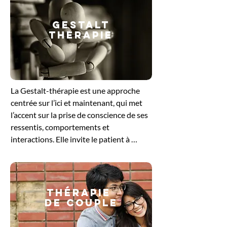
GESTALT
THERAPIE
​La Gestalt-thérapie est une approche 
centrée sur l’ici et maintenant, qui met 
l’accent sur la prise de conscience de ses 
ressentis, comportements et 
interactions. Elle invite le patient à 
explorer ce qu’il vit dans le moment 
présent, en intégrant le corps, les 
émotions et la pensée. En travaillant sur 
les blocages ou les tensions non 
Thérapie
résolues, cette méthode favorise un 
de couple
ajustement plus harmonieux à soi et aux 
autres. Elle offre un cadre bienveillant 