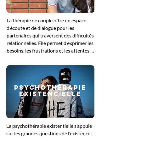
pour se reconnecter à ses besoins 
profonds et retrouver un équilibre 
La thérapie de couple offre un espace 
intérieur.
d’écoute et de dialogue pour les 
partenaires qui traversent des difficultés 
relationnelles. Elle permet d’exprimer les 
besoins, les frustrations et les attentes 
de chacun, tout en favorisant une 
meilleure compréhension mutuelle. 
Guidés par le thérapeute, les échanges 
aident à dénouer les conflits, à restaurer 
PSYCHOThérapie
la communication et à renforcer le lien 
EXISTENCIELLE
affectif. Cette démarche soutient le 
couple dans sa volonté de retrouver un 
équilibre et de construire une relation 
plus sereine et épanouissante.
La psychothérapie existentielle s’appuie 
sur les grandes questions de l’existence : 
le sens de la vie, la liberté, la solitude ou 