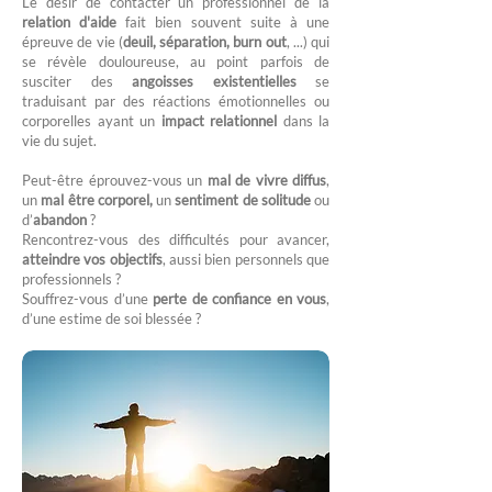
Le désir de contacter un professionnel de la
relation d'aide
fait bien souvent suite à une
épreuve de vie (
deuil, séparation, burn out
, ...) qui
se révèle douloureuse, au point parfois de
susciter des
angoisses existentielles
se
traduisant par des réactions émotionnelles ou
corporelles ayant un
impact relationnel
dans la
vie du sujet.
Peut-être éprouvez-vous un
mal de vivre diffus
,
un
mal être corporel,
un
sentiment de solitude
ou
d’
abandon
?
Rencontrez-vous des difficultés pour avancer,
atteindre vos objectifs
, aussi bien personnels que
professionnels ?
Souffrez-vous d’une
perte de confiance en vous
,
d’une estime de soi blessée ?​​