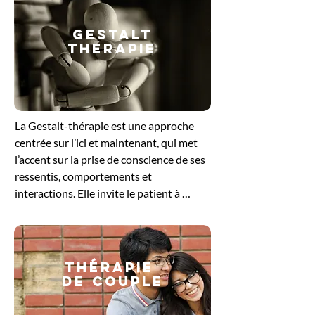
GESTALT
THERAPIE
​La Gestalt-thérapie est une approche 
centrée sur l’ici et maintenant, qui met 
l’accent sur la prise de conscience de ses 
ressentis, comportements et 
interactions. Elle invite le patient à 
explorer ce qu’il vit dans le moment 
présent, en intégrant le corps, les 
émotions et la pensée. En travaillant sur 
les blocages ou les tensions non 
Thérapie
résolues, cette méthode favorise un 
de couple
ajustement plus harmonieux à soi et aux 
autres. Elle offre un cadre bienveillant 