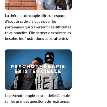
pour se reconnecter à ses besoins 
profonds et retrouver un équilibre 
La thérapie de couple offre un espace 
intérieur.
d’écoute et de dialogue pour les 
partenaires qui traversent des difficultés 
relationnelles. Elle permet d’exprimer les 
besoins, les frustrations et les attentes 
de chacun, tout en favorisant une 
meilleure compréhension mutuelle. 
Guidés par le thérapeute, les échanges 
aident à dénouer les conflits, à restaurer 
PSYCHOThérapie
la communication et à renforcer le lien 
EXISTENCIELLE
affectif. Cette démarche soutient le 
couple dans sa volonté de retrouver un 
équilibre et de construire une relation 
plus sereine et épanouissante.
La psychothérapie existentielle s’appuie 
sur les grandes questions de l’existence : 
le sens de la vie, la liberté, la solitude ou 