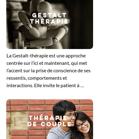
GESTALT
THERAPIE
​La Gestalt-thérapie est une approche 
centrée sur l’ici et maintenant, qui met 
l’accent sur la prise de conscience de ses 
ressentis, comportements et 
interactions. Elle invite le patient à 
explorer ce qu’il vit dans le moment 
présent, en intégrant le corps, les 
émotions et la pensée. En travaillant sur 
les blocages ou les tensions non 
Thérapie
résolues, cette méthode favorise un 
de couple
ajustement plus harmonieux à soi et aux 
autres. Elle offre un cadre bienveillant 