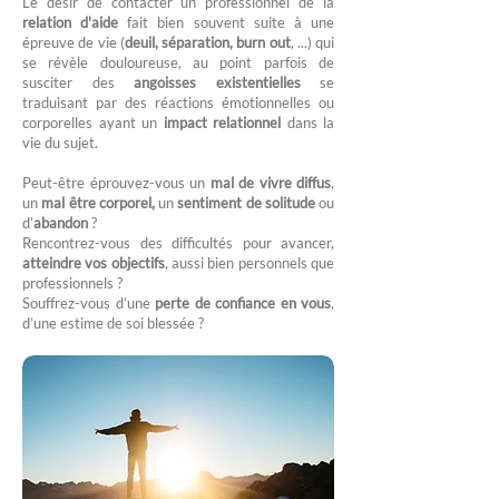
Le désir de contacter un professionnel de la
relation d'aide
fait bien souvent suite à une
épreuve de vie (
deuil, séparation, burn out
, ...) qui
se révèle douloureuse, au point parfois de
susciter des
angoisses existentielles
se
traduisant par des réactions émotionnelles ou
corporelles ayant un
impact relationnel
dans la
vie du sujet.
Peut-être éprouvez-vous un
mal de vivre diffus
,
un
mal être corporel,
un
sentiment de solitude
ou
d’
abandon
?
Rencontrez-vous des difficultés pour avancer,
atteindre vos objectifs
, aussi bien personnels que
professionnels ?
Souffrez-vous d’une
perte de confiance en vous
,
d’une estime de soi blessée ?​​