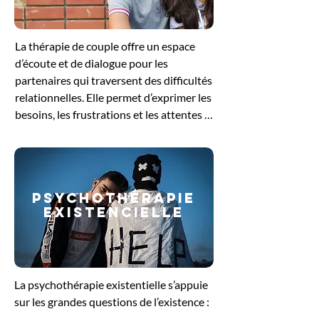
pour se reconnecter à ses besoins 
profonds et retrouver un équilibre 
La thérapie de couple offre un espace 
intérieur.
d’écoute et de dialogue pour les 
partenaires qui traversent des difficultés 
relationnelles. Elle permet d’exprimer les 
besoins, les frustrations et les attentes 
de chacun, tout en favorisant une 
meilleure compréhension mutuelle. 
Guidés par le thérapeute, les échanges 
aident à dénouer les conflits, à restaurer 
PSYCHOThérapie
la communication et à renforcer le lien 
EXISTENCIELLE
affectif. Cette démarche soutient le 
couple dans sa volonté de retrouver un 
équilibre et de construire une relation 
plus sereine et épanouissante.
La psychothérapie existentielle s’appuie 
sur les grandes questions de l’existence : 
le sens de la vie, la liberté, la solitude ou 