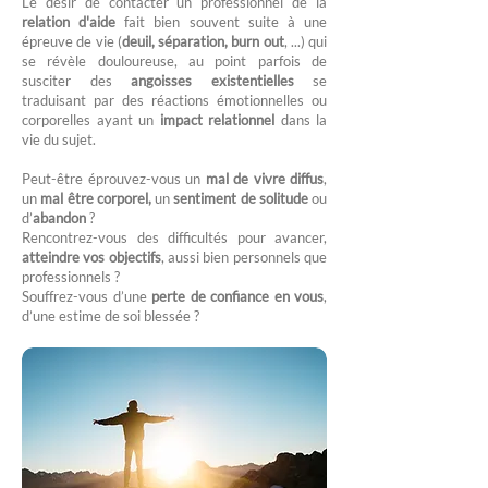
Le désir de contacter un professionnel de la
relation d'aide
fait bien souvent suite à une
épreuve de vie (
deuil, séparation, burn out
, ...) qui
se révèle douloureuse, au point parfois de
susciter des
angoisses existentielles
se
traduisant par des réactions émotionnelles ou
corporelles ayant un
impact relationnel
dans la
vie du sujet.
Peut-être éprouvez-vous un
mal de vivre diffus
,
un
mal être corporel,
un
sentiment de solitude
ou
d’
abandon
?
Rencontrez-vous des difficultés pour avancer,
atteindre vos objectifs
, aussi bien personnels que
professionnels ?
Souffrez-vous d’une
perte de confiance en vous
,
d’une estime de soi blessée ?​​