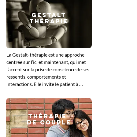
GESTALT
THERAPIE
​La Gestalt-thérapie est une approche 
centrée sur l’ici et maintenant, qui met 
l’accent sur la prise de conscience de ses 
ressentis, comportements et 
interactions. Elle invite le patient à 
explorer ce qu’il vit dans le moment 
présent, en intégrant le corps, les 
émotions et la pensée. En travaillant sur 
les blocages ou les tensions non 
Thérapie
résolues, cette méthode favorise un 
de couple
ajustement plus harmonieux à soi et aux 
autres. Elle offre un cadre bienveillant 