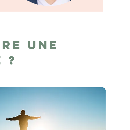
re une
e ?