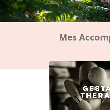
Mes Accomp
GEST
THERA