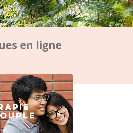
es en ligne
rapie
couple