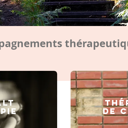
agnements thérapeutiqu
ALT
Thé
PIE
de 