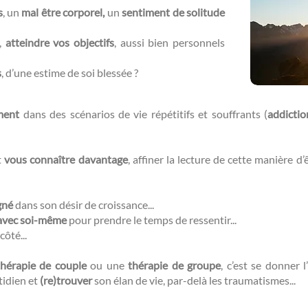
s
, un
mal être corporel,
un
sentiment de solitude
r,
atteindre vos objectifs
, aussi bien personnels
s
, d’une estime de soi blessée ?​​
ment
dans des scénarios de vie répétitifs et souffrants (
addictio
t
vous connaître davantage
, affiner la lecture de cette manière d
gné
dans son désir de croissance...
avec soi-même
pour prendre le temps de ressentir...
côté...
thérapie de couple
ou une
thérapie de groupe
, c’est se donner l’
tidien et
(re)trouver
son élan de vie, par-delà les traumatismes...