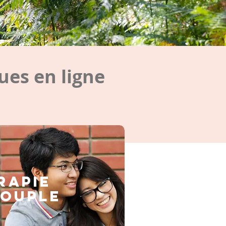
es en ligne
rapie
couple