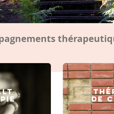
agnements thérapeutiqu
ALT
Thé
PIE
de 