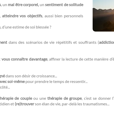
s
, un
mal être corporel,
un
sentiment de solitude
r,
atteindre vos objectifs
, aussi bien personnels
s
, d’une estime de soi blessée ?​​
ment
dans des scénarios de vie répétitifs et souffrants (
addictio
t
vous connaître davantage
, affiner la lecture de cette manière d
gné
dans son désir de croissance...
avec soi-même
pour prendre le temps de ressentir...
côté...
thérapie de couple
ou une
thérapie de groupe
, c’est se donner l’
tidien et
(re)trouver
son élan de vie, par-delà les traumatismes...