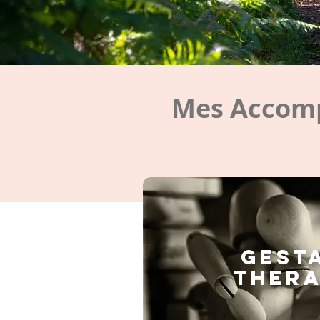
Mes Accomp
GEST
THERA