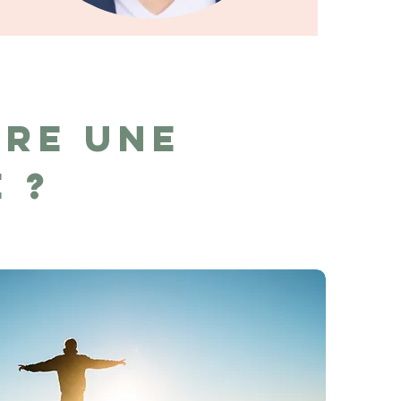
re une
e ?