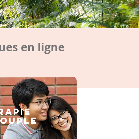
es en ligne
rapie
couple