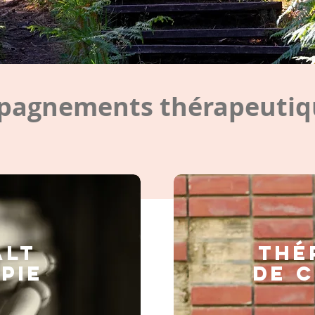
agnements thérapeutiqu
ALT
Thé
PIE
de 