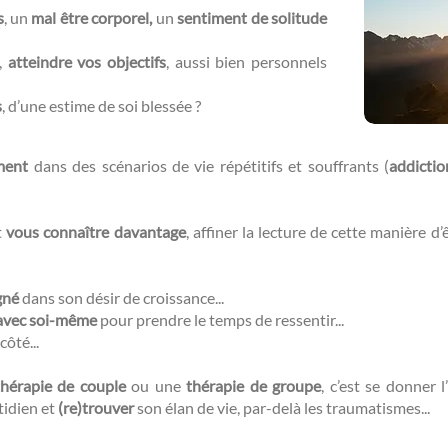
s
, un
mal être corporel,
un
sentiment de solitude
r,
atteindre vos objectifs
, aussi bien personnels
s
, d’une estime de soi blessée ?​​
ment
dans des scénarios de vie répétitifs et souffrants (
addictio
t
vous connaître davantage
, affiner la lecture de cette manière d
gné
dans son désir de croissance...
avec soi-même
pour prendre le temps de ressentir...
côté...
thérapie de couple
ou une
thérapie de groupe
, c’est se donner l’
tidien et
(re)trouver
son élan de vie, par-delà les traumatismes...