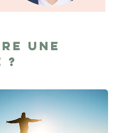
re une
e ?