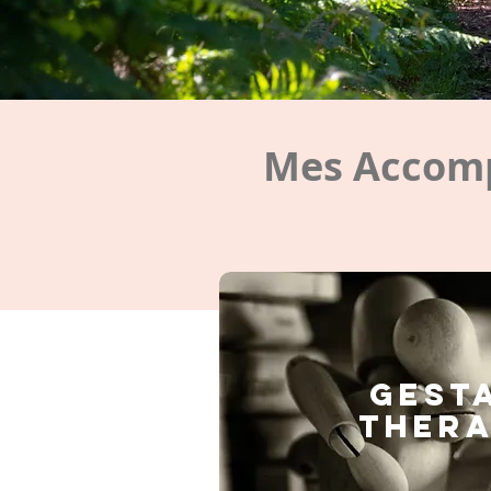
Mes Accomp
GEST
THERA