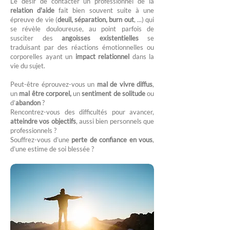
Le désir de contacter un professionnel de la
relation d'aide
fait bien souvent suite à une
épreuve de vie (
deuil, séparation, burn out
, ...) qui
se révèle douloureuse, au point parfois de
susciter des
angoisses existentielles
se
traduisant par des réactions émotionnelles ou
corporelles ayant un
impact relationnel
dans la
vie du sujet.
Peut-être éprouvez-vous un
mal de vivre diffus
,
un
mal être corporel,
un
sentiment de solitude
ou
d’
abandon
?
Rencontrez-vous des difficultés pour avancer,
atteindre vos objectifs
, aussi bien personnels que
professionnels ?
Souffrez-vous d’une
perte de confiance en vous
,
d’une estime de soi blessée ?​​