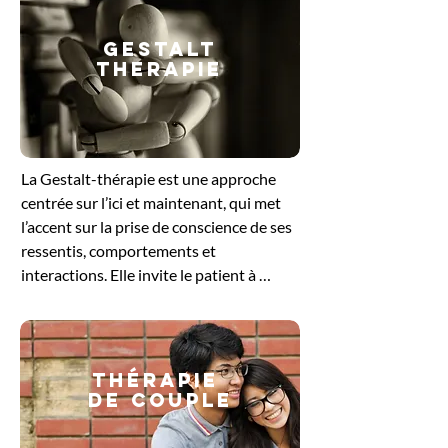
GESTALT
THERAPIE
​La Gestalt-thérapie est une approche 
centrée sur l’ici et maintenant, qui met 
l’accent sur la prise de conscience de ses 
ressentis, comportements et 
interactions. Elle invite le patient à 
explorer ce qu’il vit dans le moment 
présent, en intégrant le corps, les 
émotions et la pensée. En travaillant sur 
les blocages ou les tensions non 
Thérapie
résolues, cette méthode favorise un 
de couple
ajustement plus harmonieux à soi et aux 
autres. Elle offre un cadre bienveillant 