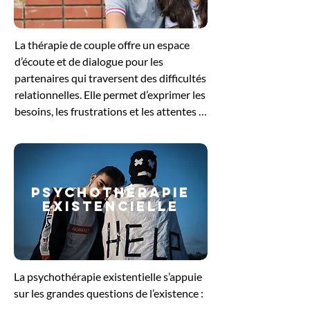
pour se reconnecter à ses besoins 
profonds et retrouver un équilibre 
La thérapie de couple offre un espace 
intérieur.
d’écoute et de dialogue pour les 
partenaires qui traversent des difficultés 
relationnelles. Elle permet d’exprimer les 
besoins, les frustrations et les attentes 
de chacun, tout en favorisant une 
meilleure compréhension mutuelle. 
Guidés par le thérapeute, les échanges 
aident à dénouer les conflits, à restaurer 
PSYCHOThérapie
la communication et à renforcer le lien 
EXISTENCIELLE
affectif. Cette démarche soutient le 
couple dans sa volonté de retrouver un 
équilibre et de construire une relation 
plus sereine et épanouissante.
La psychothérapie existentielle s’appuie 
sur les grandes questions de l’existence : 
le sens de la vie, la liberté, la solitude ou 